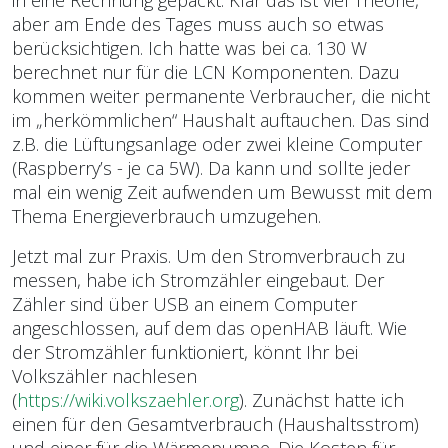
in eine Rechnung gepackt. Klar das ist viel Theorie,
aber am Ende des Tages muss auch so etwas
berücksichtigen. Ich hatte was bei ca. 130 W
berechnet nur für die LCN Komponenten. Dazu
kommen weiter permanente Verbraucher, die nicht
im „herkömmlichen“ Haushalt auftauchen. Das sind
z.B. die Lüftungsanlage oder zwei kleine Computer
(Raspberry’s - je ca 5W). Da kann und sollte jeder
mal ein wenig Zeit aufwenden um Bewusst mit dem
Thema Energieverbrauch umzugehen.
Jetzt mal zur Praxis. Um den Stromverbrauch zu
messen, habe ich Stromzähler eingebaut. Der
Zähler sind über USB an einem Computer
angeschlossen, auf dem das openHAB läuft. Wie
der Stromzähler funktioniert, könnt Ihr bei
Volkszähler nachlesen
(
https://wiki.volkszaehler.org
). Zunächst hatte ich
einen für den Gesamtverbrauch (Haushaltsstrom)